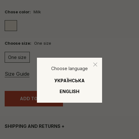
Chose color:
Milk
Choose size:
One size
One size
Choose language
Size Guide
УКРАЇНСЬКА
ENGLISH
ADD TO BAG
SHIPPING AND RETURNS
+