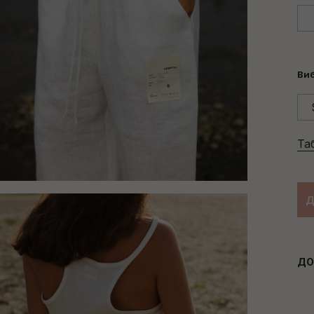
Виб
Та
Д
ДО