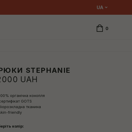
UA
0
РЮКИ STEPHANIE
2000
UAH
100% органічна конопля
сертифікат GOTS
біорозкладна тканина
skin-friendly
еріть колір: