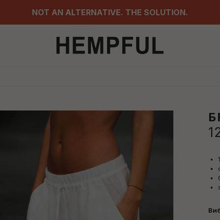
NOT AN ALTERNATIVE. THE SOLUTION.
Б
1
Виб