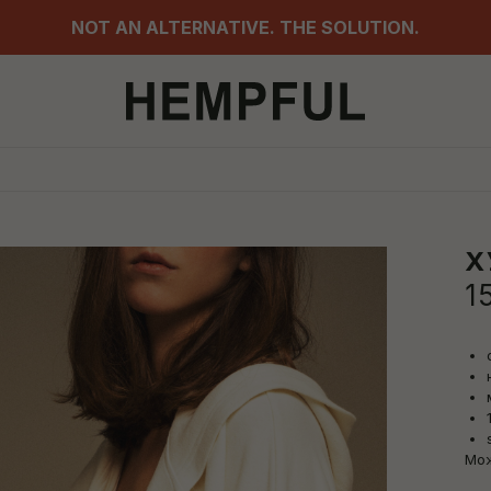
NOT AN ALTERNATIVE. THE SOLUTION.
Х
1
Мож