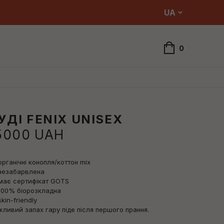
UA
0
УДІ FENIX UNISEX
5000
UAH
органічні конопля/коттон mix
незабарвлена
має сертифікат GOTS
100% біорозкладна
skin-friendly
ливий запах гару піде після першого прання.