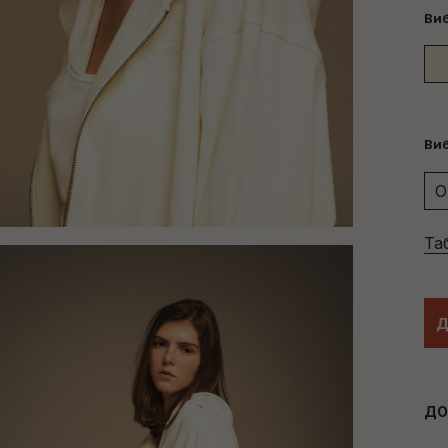
Виб
Виб
O
Та
Д
ДО