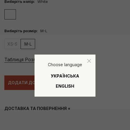
Виберіть колір:
White
Виберіть розмір:
M-L
XS-S
M-L
Таблиця Розмірів
Choose language
УКРАЇНСЬКА
ДОДАТИ ДО КОШИКА
ENGLISH
ДОСТАВКА ТА ПОВЕРНЕННЯ
+