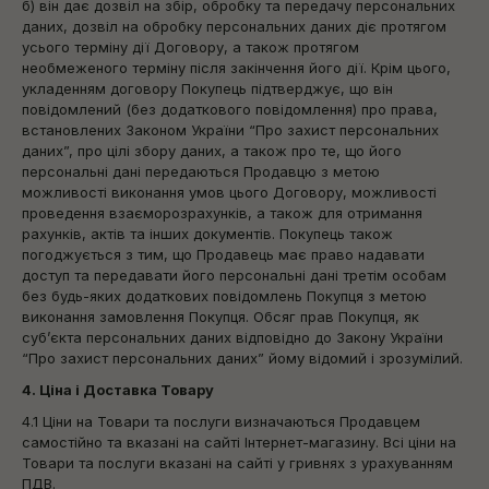
б) він дає дозвіл на збір, обробку та передачу персональних
даних, дозвіл на обробку персональних даних діє протягом
усього терміну дії Договору, а також протягом
необмеженого терміну після закінчення його дії. Крім цього,
укладенням договору Покупець підтверджує, що він
повідомлений (без додаткового повідомлення) про права,
встановлених Законом України “Про захист персональних
даних”, про цілі збору даних, а також про те, що його
персональні дані передаються Продавцю з метою
можливості виконання умов цього Договору, можливості
проведення взаєморозрахунків, а також для отримання
рахунків, актів та інших документів. Покупець також
погоджується з тим, що Продавець має право надавати
доступ та передавати його персональні дані третім особам
без будь-яких додаткових повідомлень Покупця з метою
виконання замовлення Покупця. Обсяг прав Покупця, як
суб’єкта персональних даних відповідно до Закону України
“Про захист персональних даних” йому відомий і зрозумілий.
4. Ціна і Доставка Товару
4.1 Ціни на Товари та послуги визначаються Продавцем
самостійно та вказані на сайті Інтернет-магазину. Всі ціни на
Товари та послуги вказані на сайті у гривнях з урахуванням
ПДВ.