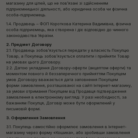
магазину для цілей, що не пов’язані зі здійсненням
підприємницької діяльності, або юридична особа чи фізична
особа-підприємець.
1.4. Продавець – ФОП Короткова Катерина Вадимівна, фізична
особа підприємець, яка створена і діє відповідно до чинного
законодавства України.
2. Предмет Договору
2.1. Продавець зобов’язується передати у власність Покупцю
Товар, а Покупець зобов’язується оплатити і прийняти Товар
на умовах цього Договору.
2.2. Датою укладення Договору-оферти (акцептом оферти) та
моментом повного й беззаперечного прийняттям Покупцем
умов Договору вважається дата заповнення Покупцем
форми замовлення, розташованої на сайті Інтернет-магазину,
за умови отримання Покупцем від Продавця підтвердження
замовлення в електронному вигляді. У разі необхідності, за
бажанням Покупця, Договір може бути оформлений у
письмовій формі.
3. Оформлення Замовлення
3.1. Покупець самостійно оформлює замовлення в Інтернет-
магазину через форму «Кошика», або зробивши замовлення