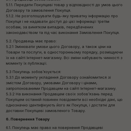
5.1.1. Передати Покупцеві товар у відповідності до умов цього
Договору та замовлення Покупця.
5.1.2. Не розголошувати будь-яку приватну інформацію про
Покупця і не надавати доступ до цієї інформації третім
особам, за винятком випадків, передбачених
законодавством та під час виконання Замовлення Покупця.
5.2. Продавець має право:
5.2.1 Змінювати умови цього Договору, а також ціни на
Товари та послуги, в односторонньому порядку, розміщуючи
їх на сайті Інтернет-магазину. Всі зміни набувають чинності з
моменту їх публікації.
5.3 Покупець зобов’язується:
5.3.1 До моменту укладення Договору ознайомитися зі
змістом Договору, умовами Договору і цінами,
запропонованими Продавцем на сайті Інтернет-магазину.
5.3.2 На виконання Продавцем своїх зобов’язань перед
Покупцем останній повинен повідомити всі необхідні дані, що
однозначно ідентифікують його як Покупця, і достатні для
доставки Покупцеві замовленого Товару.
6. Повернення Товару
6.1. Покупець має право на повернення Продавцеві