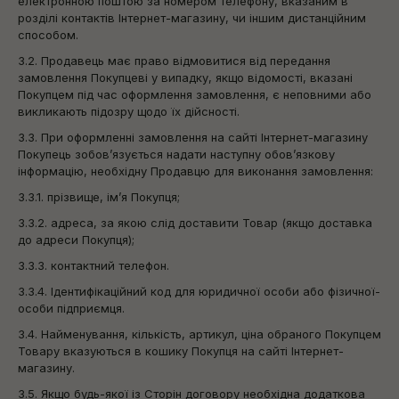
електронною поштою за номером телефону, вказаним в
розділі контактів Інтернет-магазину, чи іншим дистанційним
способом.
3.2. Продавець має право відмовитися від передання
замовлення Покупцеві у випадку, якщо відомості, вказані
Покупцем під час оформлення замовлення, є неповними або
викликають підозру щодо їх дійсності.
3.3. При оформленні замовлення на сайті Інтернет-магазину
Покупець зобов’язується надати наступну обов’язкову
інформацію, необхідну Продавцю для виконання замовлення:
3.3.1. прізвище, ім’я Покупця;
3.3.2. адреса, за якою слід доставити Товар (якщо доставка
до адреси Покупця);
3.3.3. контактний телефон.
3.3.4. Ідентифікаційний код для юридичної особи або фізичної-
особи підприємця.
3.4. Найменування, кількість, артикул, ціна обраного Покупцем
Товару вказуються в кошику Покупця на сайті Інтернет-
магазину.
3.5. Якщо будь-якої із Сторін договору необхідна додаткова