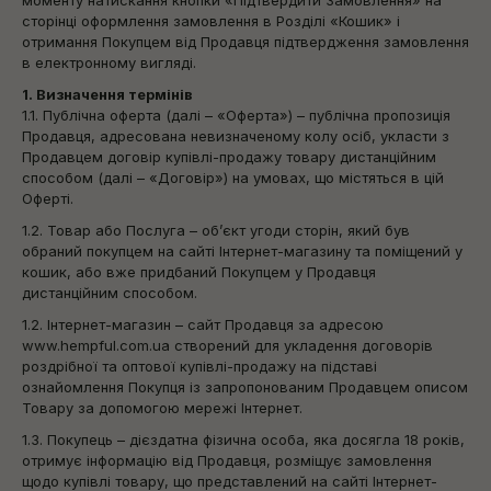
моменту натискання кнопки «Підтвердити Замовлення» на
сторінці оформлення замовлення в Розділі «Кошик» і
отримання Покупцем від Продавця підтвердження замовлення
в електронному вигляді.
1. Визначення термінів
1.1. Публічна оферта (далі – «Оферта») – публічна пропозиція
Продавця, адресована невизначеному колу осіб, укласти з
Продавцем договір купівлі-продажу товару дистанційним
способом (далі – «Договір») на умовах, що містяться в цій
Оферті.
1.2. Товар або Послуга – об’єкт угоди сторін, який був
обраний покупцем на сайті Інтернет-магазину та поміщений у
кошик, або вже придбаний Покупцем у Продавця
дистанційним способом.
1.2. Інтернет-магазин – сайт Продавця за адресою
www.hempful.com.ua створений для укладення договорів
роздрібної та оптової купівлі-продажу на підставі
ознайомлення Покупця із запропонованим Продавцем описом
Товару за допомогою мережі Інтернет.
1.3. Покупець – дієздатна фізична особа, яка досягла 18 років,
отримує інформацію від Продавця, розміщує замовлення
щодо купівлі товару, що представлений на сайті Інтернет-