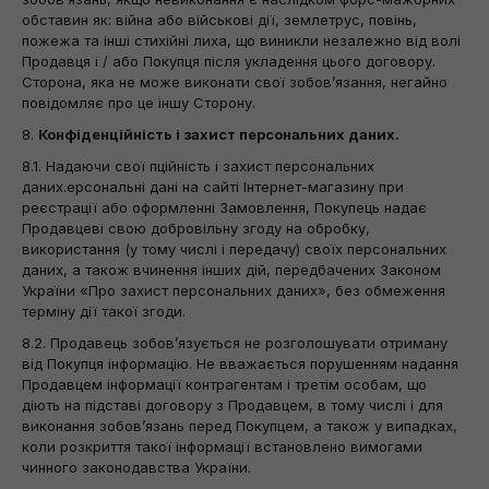
обставин як: війна або військові дії, землетрус, повінь,
пожежа та інші стихійні лиха, що виникли незалежно від волі
Продавця і / або Покупця після укладення цього договору.
Сторона, яка не може виконати свої зобов’язання, негайно
повідомляє про це іншу Сторону.
8.
Конфіденційність і захист персональних даних.
8.1. Надаючи свої пційність і захист персональних
даних.ерсональні дані на сайті Інтернет-магазину при
реєстрації або оформленні Замовлення, Покупець надає
Продавцеві свою добровільну згоду на обробку,
використання (у тому числі і передачу) своїх персональних
даних, а також вчинення інших дій, передбачених Законом
України «Про захист персональних даних», без обмеження
терміну дії такої згоди.
8.2. Продавець зобов’язується не розголошувати отриману
від Покупця інформацію. Не вважається порушенням надання
Продавцем інформації контрагентам і третім особам, що
діють на підставі договору з Продавцем, в тому числі і для
виконання зобов’язань перед Покупцем, а також у випадках,
коли розкриття такої інформації встановлено вимогами
чинного законодавства України.