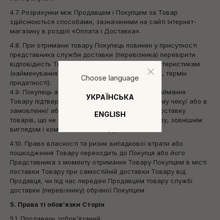
4.7. Розрахунки між Продавцем і Покупцем за Товар
здійснюються способами, зазначеними на сайті Інтернет-
магазину в розділі «Оплата і Доставка».
4.8. При отриманні товару Покупець повинен у присутності
представника служби доставки (перевізника) перевірити
відповідність Товару якісним і кількісним характеристикам
(найменування товару, кількість, комплектність, термін
Choose language
придатності).
4.9. Покупець або його представник під час приймання
УКРАЇНСЬКА
Товару підтверджує своїм підписом в товарному чеку/ або в
замовленні/ або в транспортній накладній на доставку
ENGLISH
товарів, що не має претензій до кількості товару, зовнішнім
виглядом і комплектності товару.
4.10. Право власності та ризик випадкової втрати або
пошкодження Товару переходить до Покупця або його
Представника з моменту отримання Товару Покупцем в місті
поставки Товару при самостійній доставки Товару від
Продавця, чи під час передачі Продавцем товару службі
доставки (перевізнику) обраної Покупцем.
5. Права ті обов’язки Сторін
5.1. Продавець зобов’язаний: