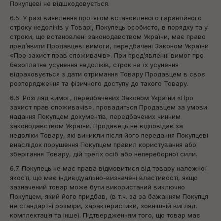
Покупцеві не відшкодовується.
6.5. У разі виявлення протягом встановленого гарантійного
строку недоліків у Товарі, Покупець особисто, в порядку та у
строки, що встановлені законодавством України, має право
пред’явити Продавцеві вимоги, передбачені Законом України
«Про захист прав споживачів». При пред’явленні вимог про
безоплатне усунення недоліків, строк на їх усунення
відраховується з дати отримання Товару Продавцем в своє
розпорядження та фізичного доступу до такого Товару.
6.6. Розгляд вимог, передбачених Законом України «Про
захист прав споживачів», провадиться Продавцем за умови
надання Покупцем документів, передбачених чинним
законодавством України. Продавець не відповідає за
недоліки Товару, які виникли після його передання Покупцеві
внаслідок порушення Покупцем правил користування або
зберігання Товару, дій третіх осіб або непереборної сили.
6.7. Покупець не має права відмовитися від товару належної
якості, що має індивідуально-визначені властивості, якщо
зазначений товар може бути використаний виключно
Покупцем, який його придбав, (в т.ч. за за бажанням Покупця
не стандартні розміри, характеристики, зовнішній вигляд,
комплектація та інше). Підтвердженням того, що товар має