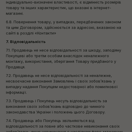
індивідуально-визначені властивості, є відмінність розмірів
товару та інших характеристик, що вказані в інтернет-
магазині.
6.8. Повернення товару, у випадках, передбачених законом
та цим Договором, здійснюється за адресою, вказаною на
сайті в розділі «Контакти»
7. Відповідальність
7.1. Продавець не несе відповідальності за шкоду, заподіяну
Покупцеві або третім особам внаслідок неналежного
монтажу, використання, зберігання Товару придбаного у
Продавця.
7.2. Продавець не несе відповідальності за неналежне,
несвоєчасне виконання Замовлень і своїх зобов’язань у
випадку надання Покупцем недостовірної або помилкової
інформації.
7.3. Продавець і Покупець несуть відповідальність за
виконання своїх зобов’язань відповідно до чинного
законодавства України і положень цього Договору.
7.4. Продавець або Покупець звільняються від
відповідальності за повне або часткове невиконання своїх
зобов’язань, якщо невиконання є наслідком форс-мажорних